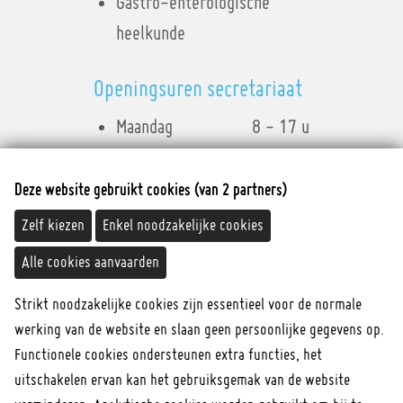
Meld aan
Gastro-enterologische
heelkunde
Geef uw gebruikersnaam en wachtwoord in.
Openingsuren secretariaat
Accountgegevens
Maandag
8 - 17 u
Gebruikersnaam
Dinsdag
8 - 17 u
Wachtwoord
Woensdag
8 - 17 u
Deze website gebruikt cookies (van 2 partners)
Onthoud mij
Donderdag
8 - 17 u
Zelf kiezen
Enkel noodzakelijke cookies
Aanmelden
Vrijdag
8 - 17 u
Alle cookies aanvaarden
Contact
Strikt noodzakelijke cookies zijn essentieel voor de normale
werking van de website en slaan geen persoonlijke gegevens op.
dr. Ivo Kempeneers
Functionele cookies ondersteunen extra functies, het
02 478 80 54
uitschakelen ervan kan het gebruiksgemak van de website